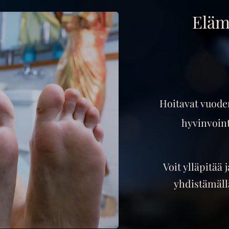
Eläm
Hoitavat vuoden
hyvinvoin
Voit ylläpitää 
yhdistämäll