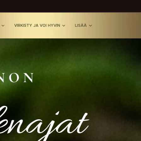
VIRKISTY JA VOI HYVIN
LISÄÄ
N O N
enajat