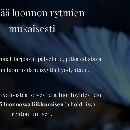
ää luonnon rytmien
mukaisesti
ajat tarjoavat palveluita
jotka edistävät
,
tia luonnonläheisyyttä hyödyntäen.
ja vahvistaa terveyttä ja luontoyhteyttäsi
ä
luonnossa liikkumisen
ja hoidoissa
rentoutumisen.