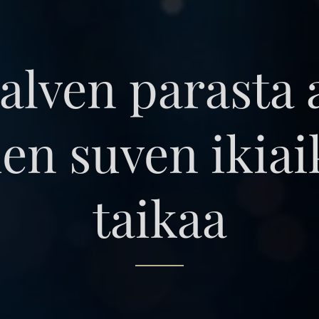
alven parasta a
n suven ikiai
taikaa