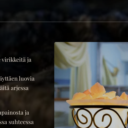
virikkeitä ja
äyttäen luovia
äitä arjessa
apainosta ja
sa suhteessa