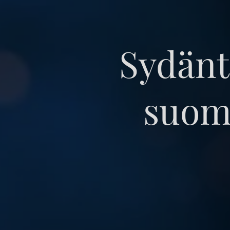
Sydänt
suome