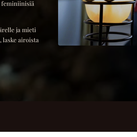
 feminiinisiä
relle ja mieti
, laske airoista