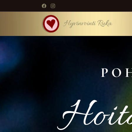
Hyvinvointi Ruka
P O 
Hoita