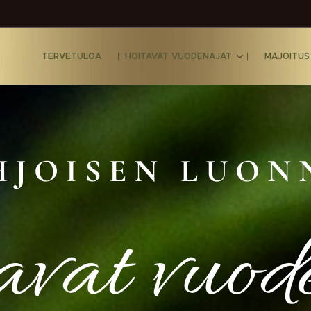
TERVETULOA
HOITAVAT VUODENAJAT
MAJOITUS
H J O I S E N L U O N 
vat vuod