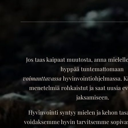
Jos taas kaipaat muutosta, anna mielelle 
hyppää tuntemattomaan
voimauttavassa
hyvinvointiohjelmassa. K
menetelmiä rohkaistut ja saat uusia ev
jaksamiseen.
Hyvinvointi syntyy mielen ja kehon tas
voidaksemme hyvin tarvitsemme sopivas